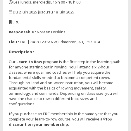
Les lundis, mercredis, 16 h 00 - 18 h 00
,
Du 2 juin 2025 jusqu'au 18 juin 2025
,
ERC
,
Responsable :
Noreen Hoskins
Lieu :
ERC | 8438 129 St NW, Edmonton, AB, T5R 3G4
Description :
Our
Learn to Row
program is the first step in the learning path
for anyone starting out in rowing. You'll attend six 2-hour
classes, where qualified coaches will help you acquire the
fundamental skills needed to become a competent rower.
Through on-land and on-water instruction, you will become
acquainted with the basics of rowing movement, safety,
terminology, and commands. Depending on class size, you will
have the chance to row in different boat sizes and
configurations.
If you purchase an ERC membership in the same year that you
complete your learn-to-row course, you will receive a
$168
discount on your membership
.