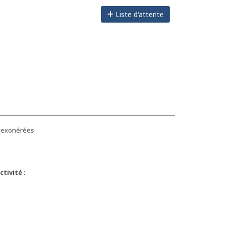
Liste d'attente
s exonérées
n
tivité :