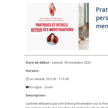
Prat
per
men
Date de début :
samedi, 18 novembre 2023.
Horaire :
Le samedi, 10 h 00 - 11 h 00
,
En ligne - Zoom
,
Description :
L'activité débutera par une brève présentation sur la fonc
Un compte rendu des résultats de recherche d’une étude 