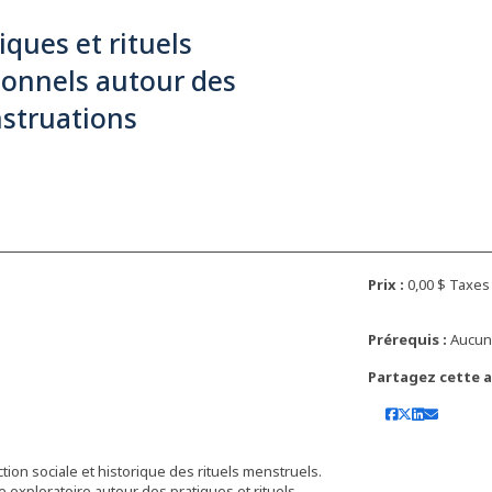
iques et rituels
sonnels autour des
struations
Prix :
0,00 $ Taxe
Prérequis :
Aucu
Partagez cette ac
tion sociale et historique des rituels menstruels.
exploratoire autour des pratiques et rituels