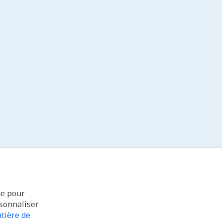
ue pour
rsonnaliser
tière de