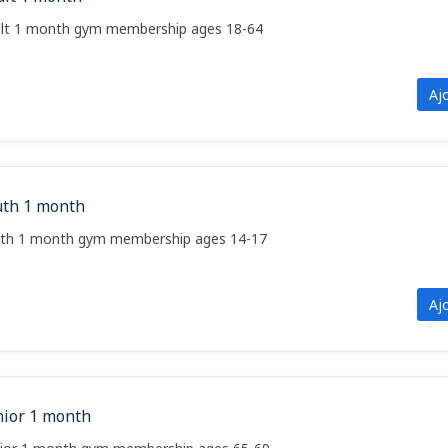
lt 1 month gym membership ages 18-64
Aj
uth 1 month
th 1 month gym membership ages 14-17
Aj
nior 1 month