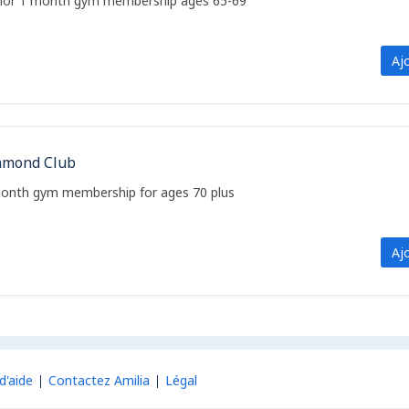
ior 1 month gym membership ages 65-69
Aj
amond Club
onth gym membership for ages 70 plus
Aj
d'aide
Contactez Amilia
Légal