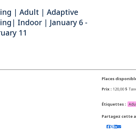
ng | Adult | Adaptive
ng| Indoor | January 6 -
ruary 11
Places disponible
Prix :
120,00 $ Ta
Étiquettes :
Adu
Partagez cette ac