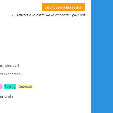
Inscription à la session
Achetez à la carte via le calendrier plus bas
s :
plus de 5
xes exonérées
lt
Rowing
Outreach
tivité :