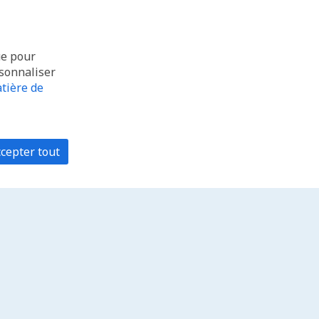
ue pour
rsonnaliser
tière de
cepter tout