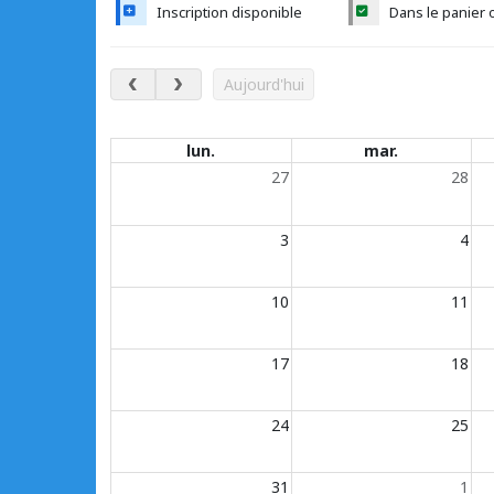
Inscription disponible
Dans le panier 
août 2026
Aujourd'hui
Évènements du calendrier
lun.
mar.
27
28
3
4
10
11
17
18
24
25
31
1