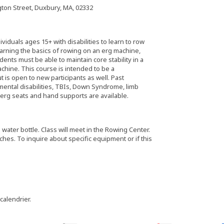
on Street, Duxbury, MA, 02332
iduals ages 15+ with disabilities to learn to row
learning the basics of rowing on an erg machine,
ents must be able to maintain core stability in a
hine. This course is intended to be a
 is open to new participants as well. Past
ental disabilities, TBIs, Down Syndrome, limb
 erg seats and hand supports are available.
water bottle. Class will meet in the Rowing Center.
es. To inquire about specific equipment or if this
 calendrier.