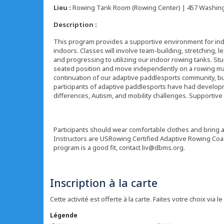
Lieu :
Rowing Tank Room (Rowing Center) | 457 Washingt
Description :
This program provides a supportive environment for indiv
indoors. Classes will involve team-building, stretching, 
and progressing to utilizing our indoor rowing tanks. Stud
seated position and move independently on a rowing mac
continuation of our adaptive paddlesports community, but
participants of adaptive paddlesports have had developm
differences, Autism, and mobility challenges. Supportive
Participants should wear comfortable clothes and bring a 
Instructors are USRowing Certified Adaptive Rowing Coach
program is a good fit, contact liv@dbms.org.
Inscription à la carte
Cette activité est offerte à la carte. Faites votre choix via le
Légende