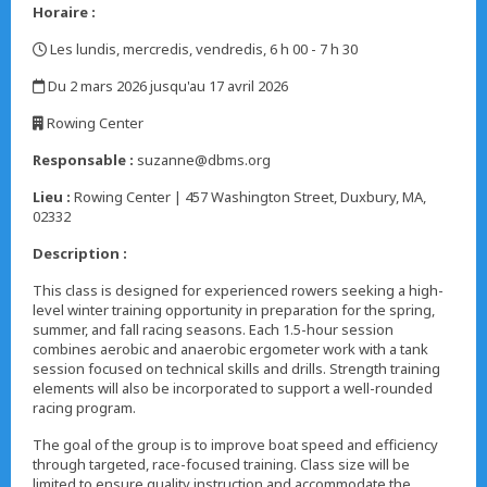
Horaire :
Les lundis, mercredis, vendredis, 6 h 00 - 7 h 30
,
Du 2 mars 2026 jusqu'au 17 avril 2026
,
Rowing Center
,
Responsable :
suzanne@dbms.org
Lieu :
Rowing Center | 457 Washington Street, Duxbury, MA,
02332
Description :
This class is designed for experienced rowers seeking a high-
level winter training opportunity in preparation for the spring,
summer, and fall racing seasons. Each 1.5-hour session
combines aerobic and anaerobic ergometer work with a tank
session focused on technical skills and drills. Strength training
elements will also be incorporated to support a well-rounded
racing program.
The goal of the group is to improve boat speed and efficiency
through targeted, race-focused training. Class size will be
limited to ensure quality instruction and accommodate the