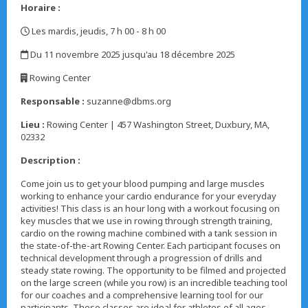
Horaire :
Les mardis, jeudis, 7 h 00 - 8 h 00
,
Du 11 novembre 2025 jusqu'au 18 décembre 2025
,
Rowing Center
,
Responsable :
suzanne@dbms.org
Lieu :
Rowing Center | 457 Washington Street, Duxbury, MA,
02332
Description :
Come join us to get your blood pumping and large muscles
working to enhance your cardio endurance for your everyday
activities! This class is an hour long with a workout focusing on
key muscles that we use in rowing through strength training,
cardio on the rowing machine combined with a tank session in
the state-of-the-art Rowing Center. Each participant focuses on
technical development through a progression of drills and
steady state rowing. The opportunity to be filmed and projected
on the large screen (while you row) is an incredible teaching tool
for our coaches and a comprehensive learning tool for our
participants. These classes are ideal for athletes of all ages